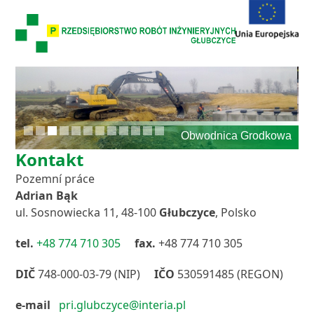
Skip
to
content
Obwodnica Grodkowa
Kontakt
Pozemní práce
Adrian Bąk
ul. Sosnowiecka 11, 48-100
Głubczyce
, Polsko
tel.
+48 774 710 305
fax.
+48 774 710 305
DIČ
748-000-03-79 (NIP)
IČO
530591485 (REGON)
e-mail
pri.glubczyce@interia.pl