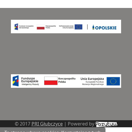
© 2017
PRI Głubczyce
| Powered by