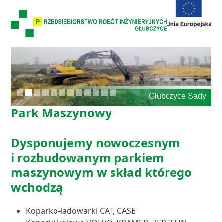
Skip
to
content
Głubczyce Sady
Park Maszynowy
Dysponujemy nowoczesnym
i rozbudowanym parkiem
maszynowym w skład którego
wchodzą
Koparko-ładowarki CAT, CASE