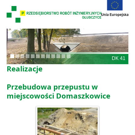
Skip
to
content
DK 41
Realizacje
Przebudowa przepustu w
miejscowości Domaszkowice